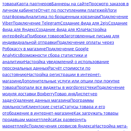
товара
Карта партнеров
Баннеры на сайте
Просмотр заказов в
личном кабинете
Отчет по поступлениям платежей
Логи
платформы
Аналитика по брошенным корзинам
Подключение
Viber
Подключение Telegram
Создание фида для 2gis
Создание
фида для Яндекс
Создание фида для Юла
Настройка
интерфейса
Подборки товаров
Заготовленные письма для
индивидуальной отправки
Подключение оплаты через
Робокассу в магазине
Подключение Google
Analytics
Возможности сбора статистики и
аналитики
Настройка уведомлений о использование
персональных данных
Расчёт стоимости по
расстоянию
Настройка регистрации в интернет-
магазине
Дополнительные услуги или опции при покупке
товара
Пропали все виджеты в wordpress
Чеки
Подключение
модуля доставки Boxberry
Товар дня
Диспетчер
задач
Удаление данных магазина
Программы
лояльности
Клиентские счета
Статусы товара и его
отображение в интернет-магазине
Как загружать товары
продавцам маркетплейса
Как развернуть
маркетплейс
Подключения сервисов Яндекса
Настройка мета-