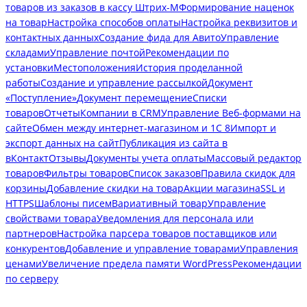
товаров из заказов в кассу Штрих-М
Формирование наценок
на товар
Настройка способов оплаты
Настройка реквизитов и
контактных данных
Создание фида для Авито
Управление
складами
Управление почтой
Рекомендации по
установки
Местоположения
История проделанной
работы
Создание и управление рассылкой
Документ
«Поступление»
Документ перемещение
Списки
товаров
Отчеты
Компании в CRM
Управление Веб-формами на
сайте
Обмен между интернет-магазином и 1С 8
Импорт и
экспорт данных на сайт
Публикация из сайта в
вКонтакт
Отзывы
Документы учета оплаты
Массовый редактор
товаров
Фильтры товаров
Список заказов
Правила скидок для
корзины
Добавление скидки на товар
Акции магазина
SSL и
HTTPS
Шаблоны писем
Вариативный товар
Управление
свойствами товара
Уведомления для персонала или
партнеров
Настройка парсера товаров поставщиков или
конкурентов
Добавление и управление товарами
Управления
ценами
Увеличение предела памяти WordPress
Рекомендации
по серверу