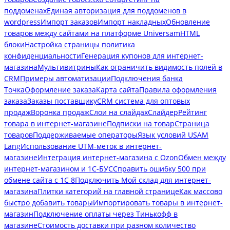
поддоменах
Единая авторизация для поддоменов в
wordpress
Импорт заказов
Импорт накладных
Обновление
товаров между сайтами на платформе Universam
HTML
блоки
Настройка страницы политика
конфиденциальности
Генерация купонов для интернет-
магазина
Мультивитрины
Как ограничить видимость полей в
CRM
Примеры автоматизации
Подключения банка
Точка
Оформление заказа
Карта сайта
Правила оформления
заказа
Заказы поставщику
CRM система для оптовых
продаж
Воронка продаж
Слои на слайдах
Слайдер
Рейтинг
товара в интернет-магазине
Подписки на товар
Страница
товаров
Поддерживаемые операторы
Язык условий USAM
Lang
Использование UTM-меток в интернет-
магазине
Интеграция интернет-магазина с Ozon
Обмен между
интернет-магазином и 1С-БУС
Справить ошибку 500 при
обмене сайта с 1С 8
Подключить Мой склад для интернет-
магазина
Плитки категорий на главной странице
Как массово
быстро добавить товары
Импортировать товары в интернет-
магазин
Подключение оплаты через Тинькофф в
магазине
Стоимость доставки при разном количество