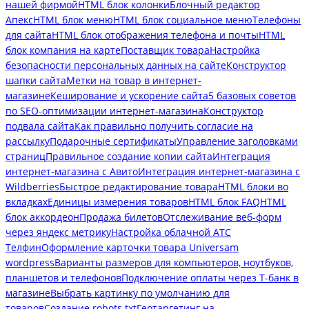
нашей фирмой
HTML блок колонки
Блочный редактор
Апекс
HTML блок меню
HTML блок социальное меню
Телефоны
для сайта
HTML блок отображения телефона и почты
HTML
блок компания на карте
Поставщик товара
Настройка
безопасности персональных данных на сайте
Конструктор
шапки сайта
Метки на товар в интернет-
магазине
Кеширование и ускорение сайта
5 базовых советов
по SEO-оптимизации интернет-магазина
Конструктор
подвала сайта
Как правильно получить согласие на
рассылку
Подарочные сертификаты
Управление заголовками
страниц
Правильное создание копии сайта
Интеграция
интернет-магазина с Авито
Интеграция интернет-магазина с
Wildberries
Быстрое редактирование товара
HTML блоки во
вкладках
Единицы измерения товаров
HTML блок FAQ
HTML
блок аккордеон
Продажа билетов
Отслеживание веб-форм
через яндекс метрику
Настройка облачной АТС
Телфин
Оформление карточки товара Universam
wordpress
Варианты размеров для компьютеров, ноутбуков,
планшетов и телефонов
Подключение оплаты через Т-банк в
магазине
Выбрать картинку по умолчанию для
товаров
Создание robots.txt
Геотаргетинг на