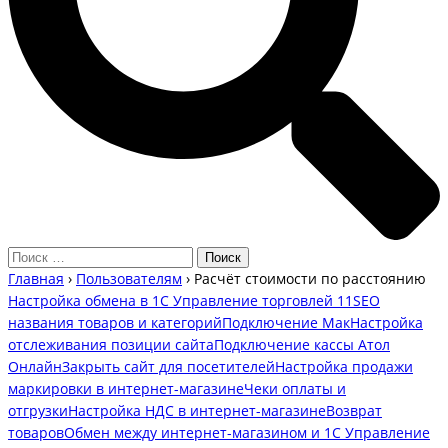
Главная
›
Пользователям
›
Расчёт стоимости по расстоянию
Настройка обмена в 1С Управление торговлей 11
SEO
названия товаров и категорий
Подключение Мак
Настройка
отслеживания позиции сайта
Подключение кассы Атол
Онлайн
Закрыть сайт для посетителей
Настройка продажи
маркировки в интернет-магазине
Чеки оплаты и
отгрузки
Настройка НДС в интернет-магазине
Возврат
товаров
Обмен между интернет-магазином и 1С Управление