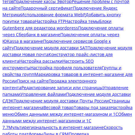
тегов
Подключение кассы Эвотор
Решение проблем с почтой
на сайте
Подарочный сертификат
Подключение Яндекс
Метрики
Использование формата WebP
Добавить кнопку
покупки товара
Настройка FTP
Настройка темы
Блоки
Gutenberg для редактора wordpress
Подключение оплаты
через Сбербанк в магазине
Подключение оплаты через
ЮKassa в магазине
Подключение сервисов Google к
сайту
Подключение модуля доставки SAT
Подключение модуля
доставки Новая почта
Конструктор прайс-листов для
клиента
Настройка рассылки
Настроить SEO
инструменты
Настройка профиля пользователя
Группы и
свойства групп
Маркировка товаров в интернет-магазине для
России
Поиск на сайте
Продажа электронного
контента
Редактирование записи или страницы
Управление
папками
Управление файлами
Подключение модуля доставки
СДЭК
Подключение модуля доставки Почты России
Страницы
интернет-магазина
Весовой товар
Товары под заказ
Настройка
меню
Обмен данными между интернет-магазином и 1С
Обмен
данными между интернет-магазином и 1С
7.7
Мультирегиональность в интернет-магазине
Скорость
работы платформы
Лиды в CRM
Проверка