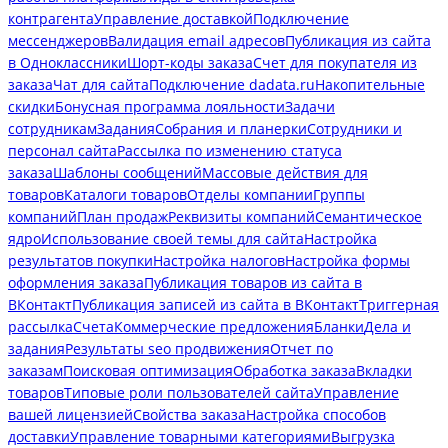
контрагента
Управление доставкой
Подключение
мессенджеров
Валидация email адресов
Публикация из сайта
в Одноклассники
Шорт-коды заказа
Счет для покупателя из
заказа
Чат для сайта
Подключение dadata.ru
Накопительные
скидки
Бонусная программа лояльности
Задачи
сотрудникам
Задания
Собрания и планерки
Сотрудники и
персонал сайта
Рассылка по изменению статуса
заказа
Шаблоны сообщений
Массовые действия для
товаров
Каталоги товаров
Отделы компании
Группы
компаний
План продаж
Реквизиты компаний
Семантическое
ядро
Использование своей темы для сайта
Настройка
результатов покупки
Настройка налогов
Настройка формы
оформления заказа
Публикация товаров из сайта в
ВКонтакт
Публикация записей из сайта в ВКонтакт
Триггерная
рассылка
Счета
Коммерческие предложения
Бланки
Дела и
задания
Результаты seo продвижения
Отчет по
заказам
Поисковая оптимизация
Обработка заказа
Вкладки
товаров
Типовые роли пользователей сайта
Управление
вашей лицензией
Свойства заказа
Настройка способов
доставки
Управление товарными категориями
Выгрузка