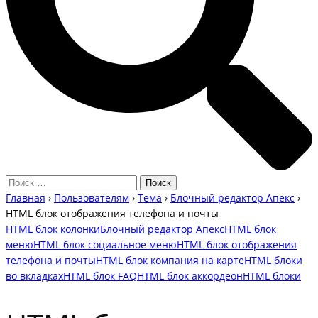
Главная
›
Пользователям
›
Тема
›
Блочный редактор Апекс
›
HTML блок отображения телефона и почты
HTML блок колонки
Блочный редактор Апекс
HTML блок
меню
HTML блок социальное меню
HTML блок отображения
телефона и почты
HTML блок компания на карте
HTML блоки
во вкладках
HTML блок FAQ
HTML блок аккордеон
HTML блоки