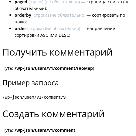
paged
(
число
) (не обязательно)
— страница списка (не
обязательный);
orderby
(
строка
) (не обязательно)
— сортировать по
полю;
order
(
строка
) (не обязательно)
— направление
сортировки ASC или DESC;
Получить комментарий
Путь:
/wp-json/usam/v1/comment/(номер)
Пример запроса
/wp-json/usam/v1/comment/9
Создать комментарий
Путь:
/wp-json/usam/v1/comment