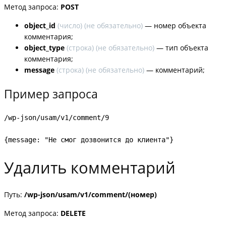
Метод запроса:
POST
object_id
(
число
) (не обязательно)
— номер объекта
комментария;
object_type
(
строка
) (не обязательно)
— тип объекта
комментария;
message
(строка) (
не обязательно
)
— комментарий;
Пример запроса
/wp-json/usam/v1/comment/9

{message: "Не смог дозвонится до клиента"}
Удалить комментарий
Путь:
/wp-json/usam/v1/comment/(номер)
Метод запроса:
DELETE