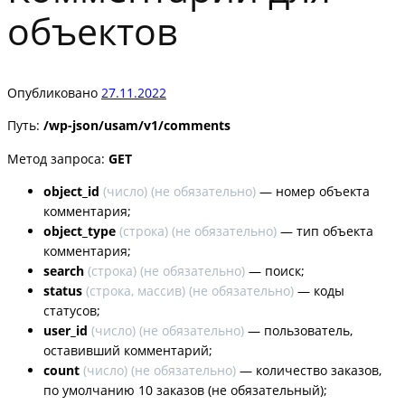
объектов
Опубликовано
27.11.2022
Путь:
/wp-json/usam/v1/comments
Метод запроса:
GET
object_id
(
число
) (не обязательно)
— номер объекта
комментария;
object_type
(
строка
) (не обязательно)
— тип объекта
комментария;
search
(
строка
) (не обязательно)
— поиск;
status
(
строка
, массив) (не обязательно)
— коды
статусов;
user_id
(
число
) (не обязательно)
— пользователь,
оставивший комментарий;
count
(
число
) (не обязательно)
— количество заказов,
по умолчанию 10 заказов (не обязательный);