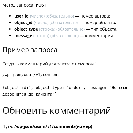
Метод запроса:
POST
user_id
(
число
) (обязательно)
— номер автора;
object_id
(
число
) (обязательно)
— номер объекта;
object_type
(
строка
) (обязательно)
— тип объекта;
message
(строка) (
обязательно
)
— комментарий;
Пример запроса
Создать комментарий для заказа с номером 1
/wp-json/usam/v1/comment

{object_id:1, object_type: 'order', message: "Не смог 
дозвонится до клиента"}
Обновить комментарий
Путь:
/wp-json/usam/v1/comment/(номер)