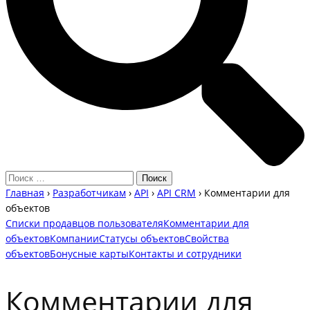
Главная
›
Разработчикам
›
API
›
API CRM
›
Комментарии для
объектов
Списки продавцов пользователя
Комментарии для
объектов
Компании
Статусы объектов
Свойства
объектов
Бонусные карты
Контакты и сотрудники
Комментарии для