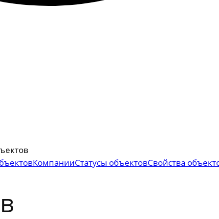
бъектов
бъектов
Компании
Статусы объектов
Свойства объект
ов