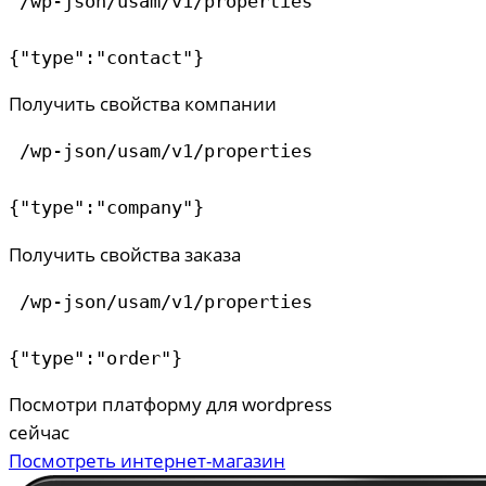
 /wp-json/usam/v1/properties

{"type":"contact"}
Получить свойства компании
 /wp-json/usam/v1/properties

{"type":"company"}
Получить свойства заказа
 /wp-json/usam/v1/properties

{"type":"order"}
Посмотри платформу для wordpress
сейчас
Посмотреть интернет-магазин