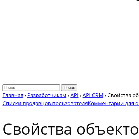
Главная
›
Разработчикам
›
API
›
API CRM
›
Свойства о
Списки продавцов пользователя
Комментарии для о
Свойства объект