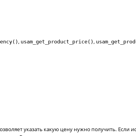
,
,
ency()
usam_get_product_price()
usam_get_prod
зволяет указать какую цену нужно получить. Если ис