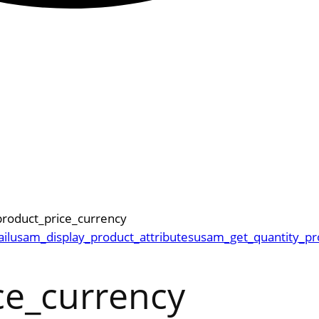
roduct_price_currency
il
usam_display_product_attributes
usam_get_quantity_pr
ce_currency