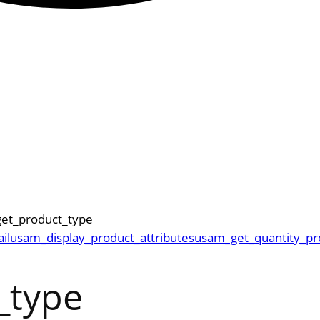
et_product_type
il
usam_display_product_attributes
usam_get_quantity_pr
_type