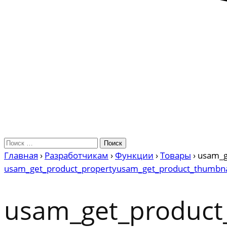
Главная
›
Разработчикам
›
Функции
›
Товары
›
usam_g
usam_get_product_property
usam_get_product_thumbna
usam_get_product