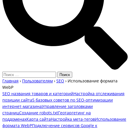
Главная
›
Пользователям
›
SEO
›
Использование формата
WebP
SEO названия товаров и категорий
Настройка отслеживания
позиции сайта
5 базовых советов по SEO-оптимизации
интернет-магазина
Управление заголовками
страниц
Создание robots.txt
Геотаргетинг на
поддоменах
Карта сайта
Настройка мета-тегов
Использование
формата WebP
Подключение сервисов Google к