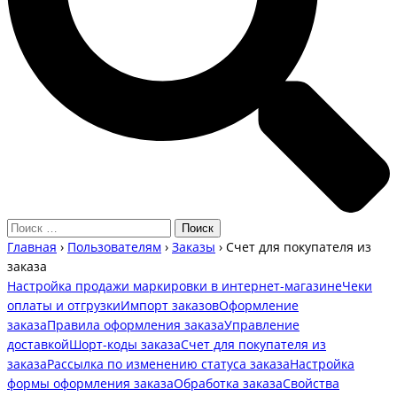
Главная
›
Пользователям
›
Заказы
›
Счет для покупателя из
заказа
Настройка продажи маркировки в интернет-магазине
Чеки
оплаты и отгрузки
Импорт заказов
Оформление
заказа
Правила оформления заказа
Управление
доставкой
Шорт-коды заказа
Счет для покупателя из
заказа
Рассылка по изменению статуса заказа
Настройка
формы оформления заказа
Обработка заказа
Свойства